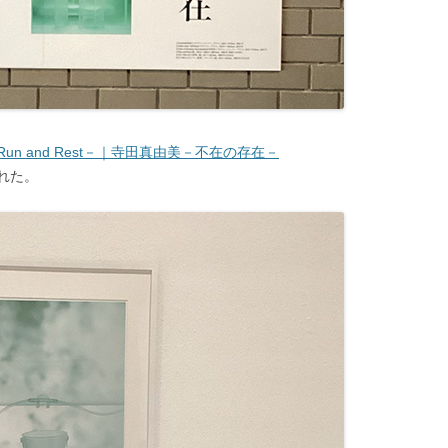
 and Rest－｜寺田真由美－不在の存在－
れた。