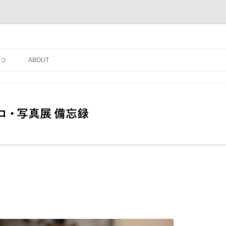
コ
ABOUT