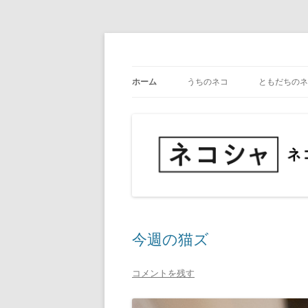
コ
ン
テ
ネコ・写真展_備忘録
ネコシャ
ン
ツ
ホーム
うちのネコ
ともだちのネ
へ
ス
キ
ッ
プ
今週の猫ズ
コメントを残す