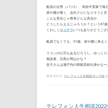
船員の次男（バツ2）、有給中実家で毎
肩や腰が痛く、会社クビになりそうと言
こんな具合じゃ将来どんな具合か
どうしたらええじゃろうか？という87
くわしくは
コチラ
いつもありがとうござ
船員でなくても、57歳、肩や腰に来ま
リコンの心労もあるだろうし、ゆっくり
相談者、広島か岡山かな？
息子さんは瀬戸内の商船高校出身かな〜
カテゴリー:
テレフォン人生相談ポンチ絵
|
テレフォン人生相談2022