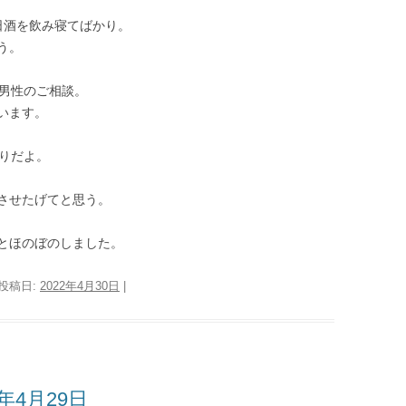
日酒を飲み寝てばかり。
う。
歳男性のご相談。
います。
くりだよ。
させたげてと思う。
とほのぼのしました。
 投稿日:
2022年4月30日
|
年4月29日