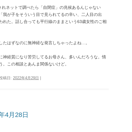
をされネットで調べたら「自閉症」の兆候あるんじゃない
「我が子をそういう目で見られてるの辛い、二人目の出
われた。話し合っても平行線のままという63歳女性のご相
したはずなのに無神経な発言しちゃったよね…。
に神経質になり苦労してるお母さん、多いんだろうな。情
う。この相談とあんま関係ないけど。
 投稿日:
2022年4月29日
|
年4月28日