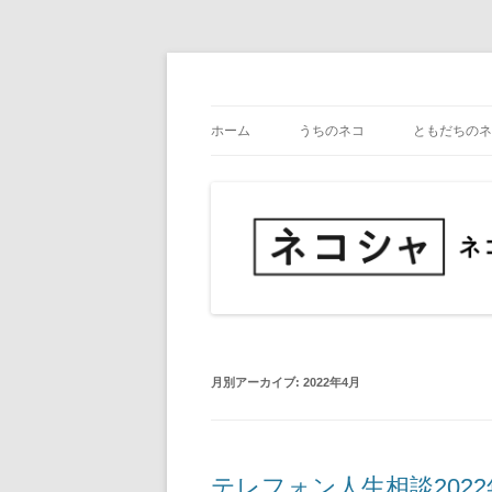
コ
ン
テ
ネコ・写真展_備忘録
ネコシャ
ン
ツ
ホーム
うちのネコ
ともだちのネ
へ
ス
キ
ッ
プ
月別アーカイブ:
2022年4月
テレフォン人生相談2022