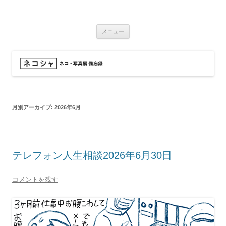
コ
ン
ネコシャ
テ
ネコ・写真展_備忘録
ン
ツ
メニュー
へ
ス
キ
ッ
プ
月別アーカイブ:
2026年6月
テレフォン人生相談2026年6月30日
コメントを残す