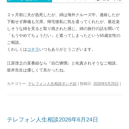
２ヶ月前に夫が急死したが、姉は海外クルーズ中。連絡したが
下船せず葬儀も欠席。帰宅後私に気を遣ってくれたが、最近楽
しそうな姉を見ると取り残された感じ。姉の旅行の話を聞いて
「もうやめてちょうだい」と遮ってしまったという65歳女性の
ご相談。
くわしくは
コチラ
いつもありがとうございます。
江原啓之の某番組なら『自己憐憫』と叱責されそうなご相談。
坂井先生は優しくて良かったね。
カテゴリー:
テレフォン人生相談ポンチ絵
| 投稿日:
2026年6月25日
|
テレフォン人生相談2026年6月24日