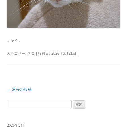
チャイ。
カテゴリー:
ネコ
| 投稿日:
2026年6月21日
|
投
←
過去の投稿
稿
検
ナ
索:
ビ
ゲ
2026年6月