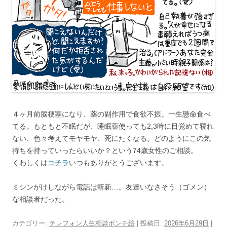
４ヶ月前脳梗塞になり、薬の副作用で食欲不振。一生懸命食べ
てる。もともと不眠だが、睡眠薬使っても2,3時に目覚めて寝れ
ない、色々考えてモヤモヤ、死にたくなる。どのようにこの気
持ちを持っていったらいいか？という74歳女性のご相談。
くわしくは
コチラ
いつもありがとうございます。
ミシンがけしながら電話は斬新…。友達いなさそう（ゴメン）
な相談者だった。
カテゴリー:
テレフォン人生相談ポンチ絵
| 投稿日:
2026年6月29日
|