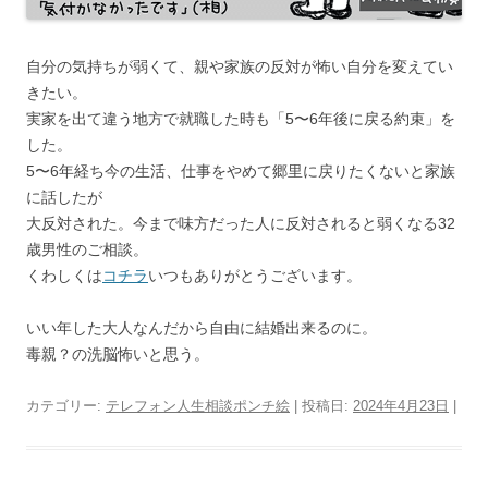
自分の気持ちが弱くて、親や家族の反対が怖い自分を変えてい
きたい。
実家を出て違う地方で就職した時も「5〜6年後に戻る約束」を
した。
5〜6年経ち今の生活、仕事をやめて郷里に戻りたくないと家族
に話したが
大反対された。今まで味方だった人に反対されると弱くなる32
歳男性のご相談。
くわしくは
コチラ
いつもありがとうございます。
いい年した大人なんだから自由に結婚出来るのに。
毒親？の洗脳怖いと思う。
カテゴリー:
テレフォン人生相談ポンチ絵
| 投稿日:
2024年4月23日
|