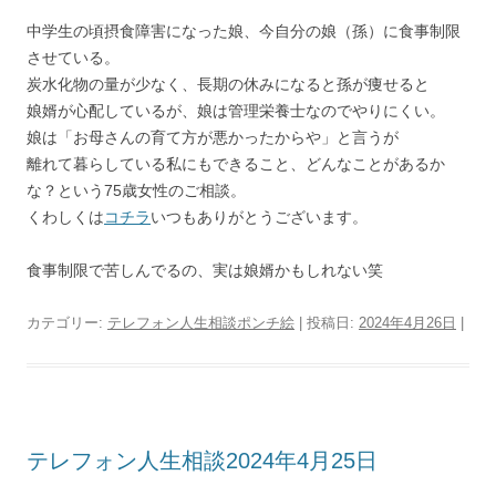
中学生の頃摂食障害になった娘、今自分の娘（孫）に食事制限
させている。
炭水化物の量が少なく、長期の休みになると孫が痩せると
娘婿が心配しているが、娘は管理栄養士なのでやりにくい。
娘は「お母さんの育て方が悪かったからや」と言うが
離れて暮らしている私にもできること、どんなことがあるか
な？という75歳女性のご相談。
くわしくは
コチラ
いつもありがとうございます。
食事制限で苦しんでるの、実は娘婿かもしれない笑
カテゴリー:
テレフォン人生相談ポンチ絵
| 投稿日:
2024年4月26日
|
テレフォン人生相談2024年4月25日