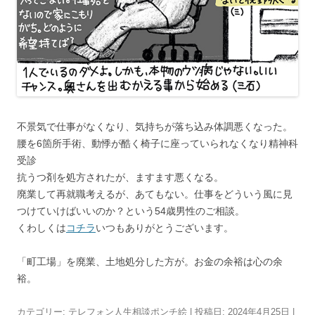
不景気で仕事がなくなり、気持ちが落ち込み体調悪くなった。
腰を6箇所手術、動悸が酷く椅子に座っていられなくなり精神科
受診
抗うつ剤を処方されたが、ますます悪くなる。
廃業して再就職考えるが、あてもない。仕事をどういう風に見
つけていけばいいのか？という54歳男性のご相談。
くわしくは
コチラ
いつもありがとうございます。
「町工場」を廃業、土地処分した方が。お金の余裕は心の余
裕。
カテゴリー:
テレフォン人生相談ポンチ絵
| 投稿日:
2024年4月25日
|