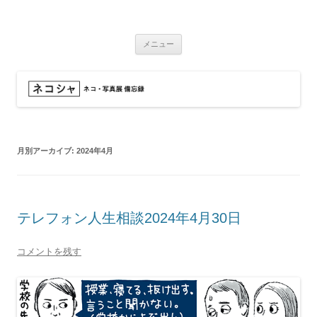
コ
ン
ネコシャ
テ
ネコ・写真展_備忘録
ン
ツ
メニュー
へ
ス
キ
ッ
プ
月別アーカイブ:
2024年4月
テレフォン人生相談2024年4月30日
コメントを残す