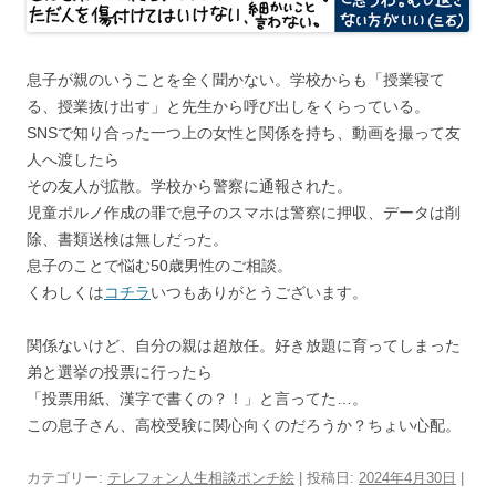
息子が親のいうことを全く聞かない。学校からも「授業寝て
る、授業抜け出す」と先生から呼び出しをくらっている。
SNSで知り合った一つ上の女性と関係を持ち、動画を撮って友
人へ渡したら
その友人が拡散。学校から警察に通報された。
児童ポルノ作成の罪で息子のスマホは警察に押収、データは削
除、書類送検は無しだった。
息子のことで悩む50歳男性のご相談。
くわしくは
コチラ
いつもありがとうございます。
関係ないけど、自分の親は超放任。好き放題に育ってしまった
弟と選挙の投票に行ったら
「投票用紙、漢字で書くの？！」と言ってた…。
この息子さん、高校受験に関心向くのだろうか？ちょい心配。
カテゴリー:
テレフォン人生相談ポンチ絵
| 投稿日:
2024年4月30日
|