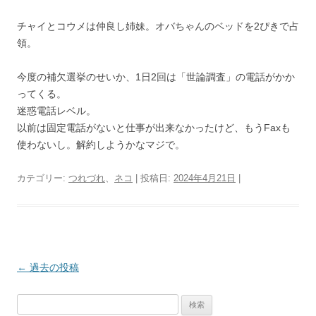
チャイとコウメは仲良し姉妹。オバちゃんのベッドを2ぴきで占
領。
今度の補欠選挙のせいか、1日2回は「世論調査」の電話がかか
ってくる。
迷惑電話レベル。
以前は固定電話がないと仕事が出来なかったけど、もうFaxも
使わないし。解約しようかなマジで。
カテゴリー:
つれづれ
、
ネコ
| 投稿日:
2024年4月21日
|
投
←
過去の投稿
稿
検
ナ