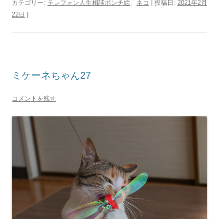
カテゴリー:
テレフォン人生相談ポンチ絵
、
ネコ
| 投稿日:
2021年2月
22日
|
ミケーネちゃん27
コメントを残す