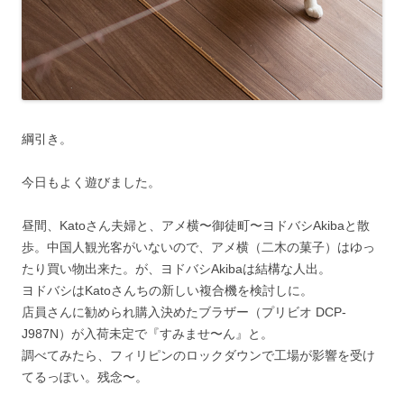
綱引き。
今日もよく遊びました。
昼間、Katoさん夫婦と、アメ横〜御徒町〜ヨドバシAkibaと散
歩。中国人観光客がいないので、アメ横（二木の菓子）はゆっ
たり買い物出来た。が、ヨドバシAkibaは結構な人出。
ヨドバシはKatoさんちの新しい複合機を検討しに。
店員さんに勧められ購入決めたブラザー（プリビオ DCP-
J987N）が入荷未定で『すみませ〜ん』と。
調べてみたら、フィリピンのロックダウンで工場が影響を受け
てるっぽい。残念〜。