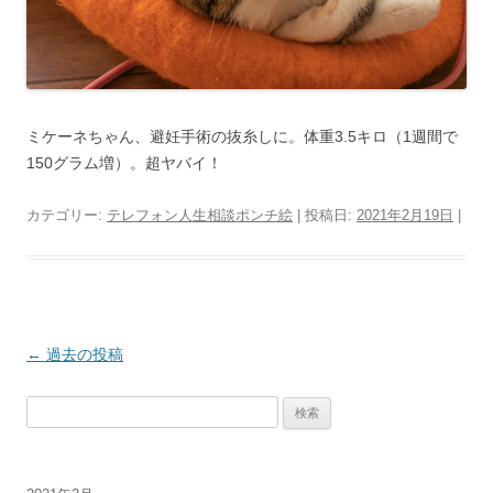
ミケーネちゃん、避妊手術の抜糸しに。体重3.5キロ（1週間で
150グラム増）。超ヤバイ！
カテゴリー:
テレフォン人生相談ポンチ絵
| 投稿日:
2021年2月19日
|
投
←
過去の投稿
稿
検
ナ
索:
ビ
ゲ