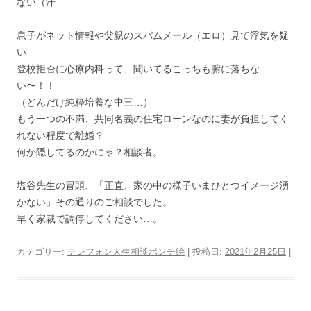
ない（汗
息子がネット情報や父親のスパムメール（エロ）見て浮気を疑
い
登校拒否に心療内科って、聞いてるこっちも腑に落ちな
い〜！！
（どんだけ純粋培養な中三…）
もう一つの不満、共同名義の住宅ローンなのに妻が負担してく
れない程度で離婚？
何か隠してるのかにゃ？相談者。
塩谷先生の冒頭、「正直、家の中の様子いまひとつイメージ湧
かない」その通りのご相談でした。
早く家裁で調停してください…。
カテゴリー:
テレフォン人生相談ポンチ絵
| 投稿日:
2021年2月25日
|