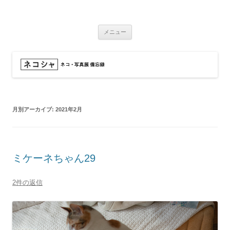
コ
ン
ネコシャ
テ
ネコ・写真展_備忘録
ン
ツ
メニュー
へ
ス
キ
ッ
プ
月別アーカイブ:
2021年2月
ミケーネちゃん29
2件の返信