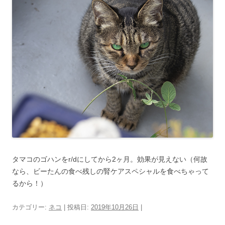
タマコのゴハンをr/dにしてから2ヶ月。効果が見えない（何故
なら、ビーたんの食べ残しの腎ケアスペシャルを食べちゃって
るから！）
カテゴリー:
ネコ
| 投稿日:
2019年10月26日
|