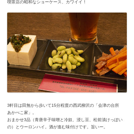
喫茶店の昭和なショーケース、カワイイ！
3軒目は田無から歩いて15分程度の西武柳沢の「会津の台所
あかべこ家」。
おまかせ3品（青唐辛子味噌と冷奴、浸し豆、松前漬けっぽい
の）とウーロンハイ。酒が進む味付けです。旨いー。