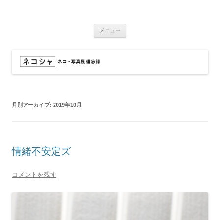
コ
ン
ネコシャ
テ
ネコ・写真展_備忘録
ン
ツ
メニュー
へ
ス
キ
ッ
プ
月別アーカイブ:
2019年10月
情緒不安定ズ
コメントを残す