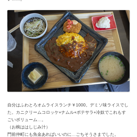
自分はふわとろオムライスランチ￥1000。デミソ味ライスでし
た。カニクリームコロッケ+ナムル+ポテサラ+冷奴でこれもす
ごいボリューム…。
（お椀ははしじみ汁）
門前仲町にも魚金あればいいのに…ごちそうさまでした。