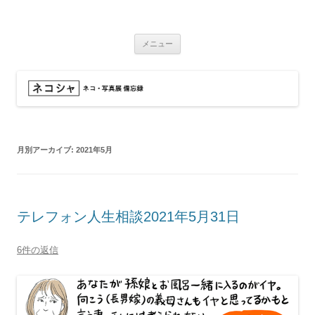
コ
ン
ネコシャ
テ
ネコ・写真展_備忘録
ン
ツ
メニュー
へ
ス
キ
ッ
プ
月別アーカイブ:
2021年5月
テレフォン人生相談2021年5月31日
6件の返信