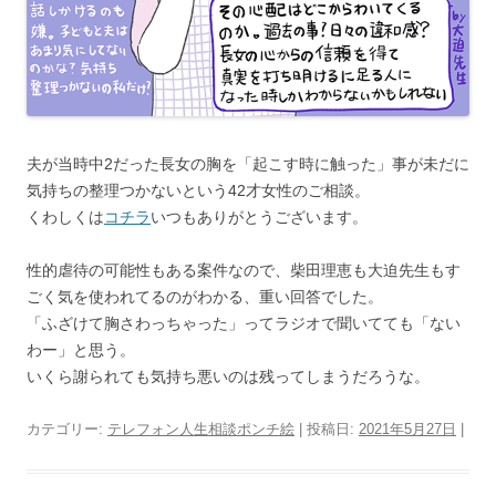
夫が当時中2だった長女の胸を「起こす時に触った」事が未だに
気持ちの整理つかないという42才女性のご相談。
くわしくは
コチラ
いつもありがとうございます。
性的虐待の可能性もある案件なので、柴田理恵も大迫先生もす
ごく気を使われてるのがわかる、重い回答でした。
「ふざけて胸さわっちゃった」ってラジオで聞いてても「ない
わー」と思う。
いくら謝られても気持ち悪いのは残ってしまうだろうな。
カテゴリー:
テレフォン人生相談ポンチ絵
| 投稿日:
2021年5月27日
|