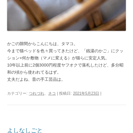
かごの隙間からこんにちは、タマコ。
今まで猫ベッドを色々買ってきたけど、「銭湯のかご」にクッ
ション+何か敷物（マメに変える）が猫らに安定人気。
10年以上前に2個3000円程度ヤフオクで落札したけど、多分昭
和の頃から使われてるはず。
丈夫だよね、昔の手工芸品は。
カテゴリー:
つれづれ
、
ネコ
| 投稿日:
2021年5月23日
|
よしなしごと