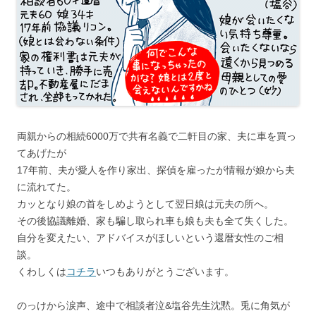
両親からの相続6000万で共有名義で二軒目の家、夫に車を買っ
てあげたが
17年前、夫が愛人を作り家出、探偵を雇ったが情報が娘から夫
に流れてた。
カッとなり娘の首をしめようとして翌日娘は元夫の所へ。
その後協議離婚、家も騙し取られ車も娘も夫も全て失くした。
自分を変えたい、アドバイスがほしいという還暦女性のご相
談。
くわしくは
コチラ
いつもありがとうございます。
のっけから涙声、途中で相談者泣&塩谷先生沈黙。兎に角気が