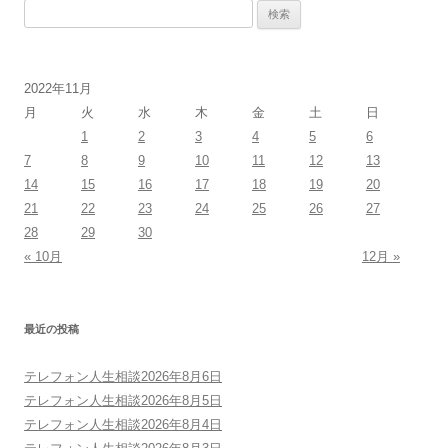
検
ナ
索:
ビ
ゲ
2022年11月
ー
月
火
水
木
金
土
日
シ
1
2
3
4
5
6
ョ
7
8
9
10
11
12
13
ン
14
15
16
17
18
19
20
21
22
23
24
25
26
27
28
29
30
« 10月
12月 »
最近の投稿
テレフォン人生相談2026年8月6日
テレフォン人生相談2026年8月5日
テレフォン人生相談2026年8月4日