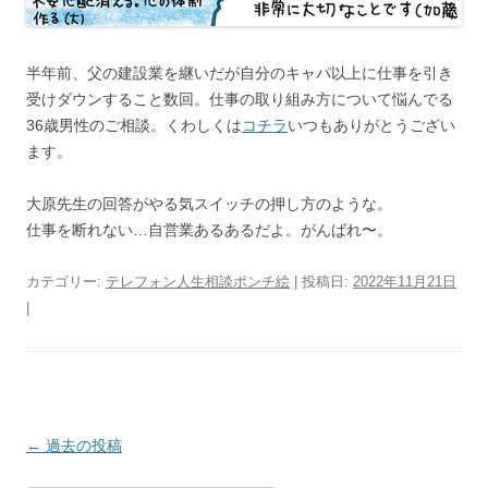
半年前、父の建設業を継いだが自分のキャパ以上に仕事を引き
受けダウンすること数回。仕事の取り組み方について悩んでる
36歳男性のご相談。くわしくは
コチラ
いつもありがとうござい
ます。
大原先生の回答がやる気スイッチの押し方のような。
仕事を断れない…自営業あるあるだよ。がんばれ〜。
カテゴリー:
テレフォン人生相談ポンチ絵
| 投稿日:
2022年11月21日
|
投
←
過去の投稿
稿