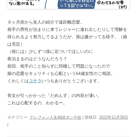
９ヶ月前から友人の紹介で遠距離恋愛。
相手の男性が泊まりに来てレジャーに連れ出したりして理解を
得られるよう努力してるようだが、孫は嫌がってる様子。（娘
は否定）
（彼には）少しずつ孫に近づいてほしいのに
夜泊まるのはどうなんだろう？
前回、相手のこと知らずに同棲して問題になったので
娘の恋愛セキュリティも心配という64歳女性のご相談。
くわしくは
コチラ
いつもありがとうございます。
長女が引っかかった「だめんず」の内容が凄い。
これは心配するの、わかるー。
カテゴリー:
テレフォン人生相談ポンチ絵
| 投稿日:
2022年11月30日
|