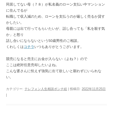
同居してない母（７８）が私名義のローン支払い中マンション
に住んでるが
転職して収入減のため、ローンを支払うのが厳しく売るか貸す
かしたい。
母親には出て行ってもらいたいが、話し合っても「私を殺す気
か」と怒り
話し合いにならないという50歳男性のご相談。
くわしくは
コチラ
いつもありがとうございます。
競売になると売主にお金が入らない（よね？）ので
ここは絶対任意売却したいよね。
こんな婆さんに怯えず強気に出て欲しいと願わずにいられな
い。
カテゴリー:
テレフォン人生相談ポンチ絵
| 投稿日:
2022年11月25日
|