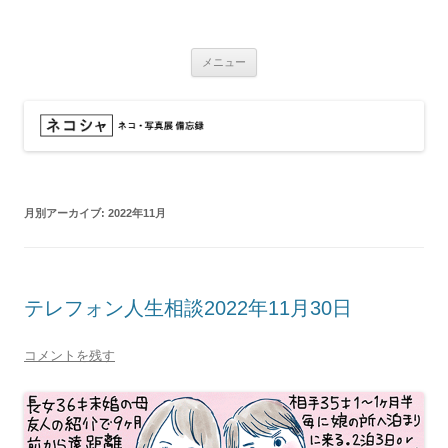
コ
ン
ネコシャ
テ
ネコ・写真展_備忘録
ン
ツ
メニュー
へ
ス
キ
ッ
プ
月別アーカイブ:
2022年11月
テレフォン人生相談2022年11月30日
コメントを残す