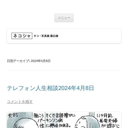
コ
ン
ネコシャ
テ
ネコ・写真展_備忘録
ン
ツ
メニュー
へ
ス
キ
ッ
プ
日別アーカイブ:
2024年4月8日
テレフォン人生相談2024年4月8日
コメントを残す