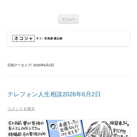
コ
ン
ネコシャ
テ
ネコ・写真展_備忘録
ン
ツ
メニュー
へ
ス
キ
ッ
プ
日別アーカイブ:
2026年6月2日
テレフォン人生相談2026年6月2日
コメントを残す