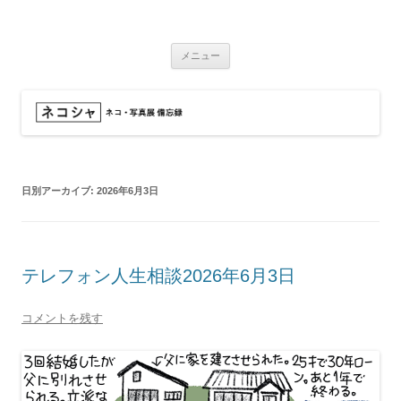
コ
ン
ネコシャ
テ
ネコ・写真展_備忘録
ン
ツ
メニュー
へ
ス
キ
ッ
プ
日別アーカイブ:
2026年6月3日
テレフォン人生相談2026年6月3日
コメントを残す