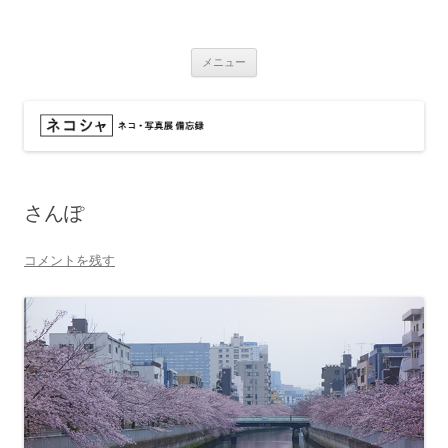
コ
ン
ネコシャ
テ
ネコ・写真展_備忘録
ン
ツ
メニュー
へ
ス
キ
ッ
プ
さんぽ
コメントを残す