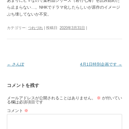
あまりにヒマなので葉村晶シリーズ（若竹七海）を読み始めた
ら止まらない…。NHKでドラマ化したらしいが原作のイメージ
ぶち壊してないか不安。
カテゴリー:
つれづれ
| 投稿日:
2020年3月31日
|
投
←
さんぽ
4月1日特別企画です
→
稿
ナ
コメントを残す
ビ
ゲ
メールアドレスが公開されることはありません。
※
が付いてい
る欄は必須項目です
ー
コメント
※
シ
ョ
ン