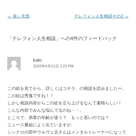
投
←
良い天気
テレフォン人生相談その2
→
稿
ナ
「
テレフォン人生相談
」への4件のフィードバック
ビ
ゲ
ー
kato
2020年4月21日 3:23 PM
シ
ョ
ン
この絵を見てから、詳しくはコチラ、の相談を読みましたー。
この絵は秀逸ですね！！
しかし相談内容からこの絵を立ち上げるなんて素晴らしい！
こんな内容でみんな悩んでるのね・・。
ところで、弟君の年齢が違う？ もっと若いのでは？
ニュース番組によく出ていますが、
シンクロの田中ウルヴェ京さんはメンタルトレーナーになって