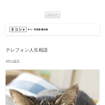
コ
ン
ネコシャ
テ
ネコ・写真展_備忘録
ン
ツ
メニュー
へ
ス
キ
ッ
プ
テレフォン人生相談
4件の返信