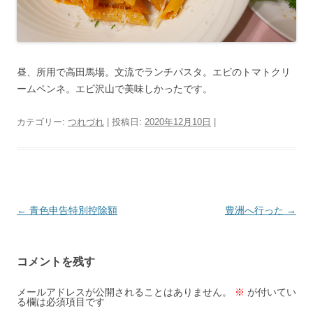
昼、所用で高田馬場。文流でランチパスタ。エビのトマトクリ
ームペンネ。エビ沢山で美味しかったです。
カテゴリー:
つれづれ
| 投稿日:
2020年12月10日
|
投
←
青色申告特別控除額
豊洲へ行った
→
稿
ナ
コメントを残す
ビ
ゲ
メールアドレスが公開されることはありません。
※
が付いてい
る欄は必須項目です
ー