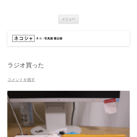
コ
ン
ネコシャ
テ
ネコ・写真展_備忘録
ン
ツ
メニュー
へ
ス
キ
ッ
プ
ラジオ買った
コメントを残す