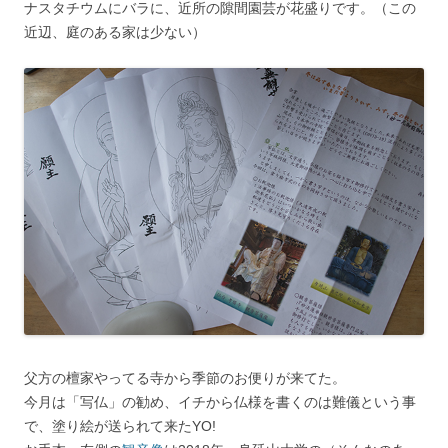
ナスタチウムにバラに、近所の隙間園芸が花盛りです。（この
近辺、庭のある家は少ない）
父方の檀家やってる寺から季節のお便りが来てた。
今月は「写仏」の勧め、イチから仏様を書くのは難儀という事
で、塗り絵が送られて来たYO!