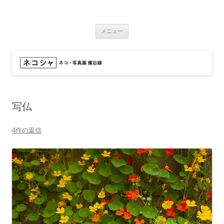
コ
ン
ネコシャ
テ
ネコ・写真展_備忘録
ン
ツ
メニュー
へ
ス
キ
ッ
プ
写仏
4件の返信