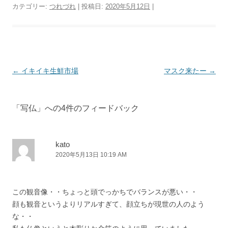
カテゴリー:
つれづれ
| 投稿日:
2020年5月12日
|
投
←
イキイキ生鮮市場
マスク来たー
→
稿
ナ
「
写仏
」への4件のフィードバック
ビ
ゲ
ー
kato
2020年5月13日 10:19 AM
シ
ョ
ン
この観音像・・ちょっと頭でっかちでバランスが悪い・・
顔も観音というよりリアルすぎて、顔立ちが現世の人のよう
な・・