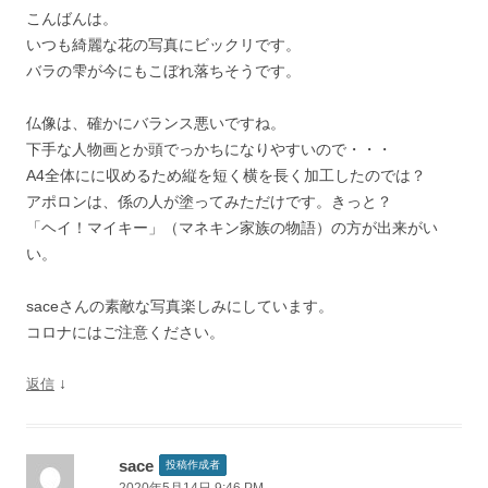
こんばんは。
いつも綺麗な花の写真にビックリです。
バラの雫が今にもこぼれ落ちそうです。
仏像は、確かにバランス悪いですね。
下手な人物画とか頭でっかちになりやすいので・・・
A4全体にに収めるため縦を短く横を長く加工したのでは？
アポロンは、係の人が塗ってみただけです。きっと？
「ヘイ！マイキー」（マネキン家族の物語）の方が出来がい
い。
saceさんの素敵な写真楽しみにしています。
コロナにはご注意ください。
↓
返信
sace
投稿作成者