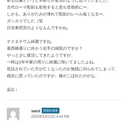
私も仏像というと木彫りか金箔のように思っていました。
古代ローマ彫刻も彩色すると忽ち世俗的に〜、
しかも、ありがたみが薄れて彫刻のレベル低くなる〜。
ガッカリでした（笑
日光東照宮のようなもんですかね。
ナスタチウム綺麗ですね。
葛西橋通りに向かう右手の病院のですか？
やっと少し復活してきたようですが、
一時は1年中家の周りに綺麗に咲いてましたよね。
世話されていた方が亡くなったのか無残に刈られてしまって、
残念に思っていたのですが、種がこぼれたのかな。
↓
返信
sace
投稿作成者
2020年5月13日 4:44 PM