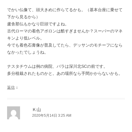
でかい仏像て、頭大きめに作らてるかも。（基本台座に乗せて
下から見るから）
盧舎那仏もかなり巨頭ですよね。
古代ローマの着色アポロンは酷すぎませんか？スーパーのマネ
キンより低レベル。
今でも着色石膏像が普及してたら、デッサンのモチーフになら
なかったでしょうね。
ナスタチウムは例の病院、バラは深川北SCの前です。
多分植栽されたものかと。あの場所なら手間かからないかも。
↓
返信
Ｋ山
2020年5月14日 3:25 AM