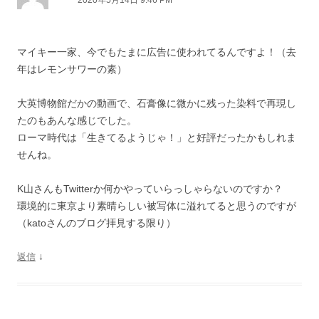
2020年5月14日 9:46 PM
マイキー一家、今でもたまに広告に使われてるんですよ！（去
年はレモンサワーの素）
大英博物館だかの動画で、石膏像に微かに残った染料で再現し
たのもあんな感じでした。
ローマ時代は「生きてるようじゃ！」と好評だったかもしれま
せんね。
K山さんもTwitterか何かやっていらっしゃらないのですか？
環境的に東京より素晴らしい被写体に溢れてると思うのですが
（katoさんのブログ拝見する限り）
↓
返信