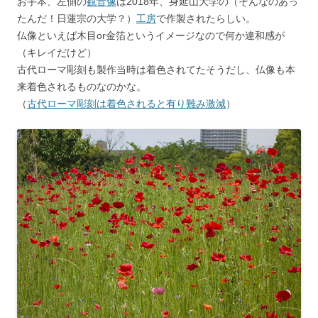
お手本、左側の
観音像
は2018年、身延山大学の（そんなのあっ
たんだ！日蓮宗の大学？）
工房
で作製されたらしい。
仏像といえば木目or金箔というイメージなので何か違和感が
（キレイだけど）
古代ローマ彫刻も製作当時は着色されてたそうだし、仏像も本
来着色されるものなのかな。
（
古代ローマ彫刻は着色されると有り難み激減
）