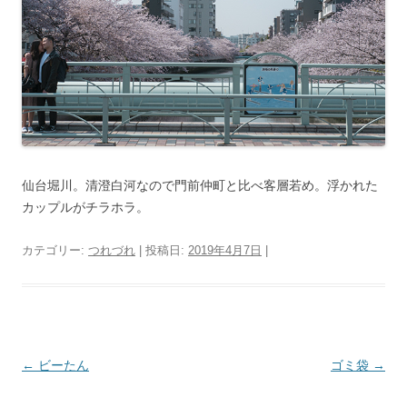
仙台堀川。清澄白河なので門前仲町と比べ客層若め。浮かれた
カップルがチラホラ。
カテゴリー:
つれづれ
| 投稿日:
2019年4月7日
|
投
←
ビーたん
ゴミ袋
→
稿