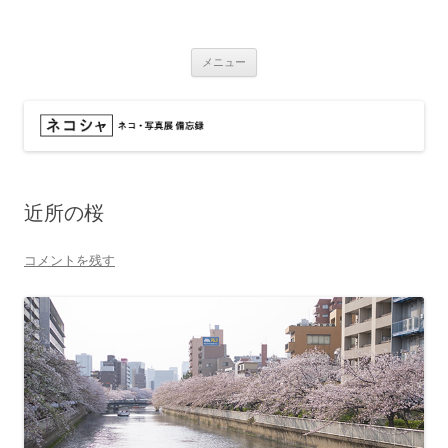
コ
ン
ネコシャ
テ
ネコ・写真展_備忘録
ン
ツ
メニュー
へ
ス
キ
ッ
プ
近所の桜
コメントを残す