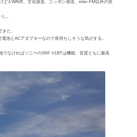
だけどJ-WAVE、文化放送、ニッポン放送、inter-FM以外の受
いし。
信できた。
乾電池とACアダプターなので長持ちしそうな気がする。
でなければソニーのSRF-V1BTは機能、音質ともに最高