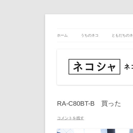
コ
ン
テ
ネコ・写真展_備忘録
ネコシャ
ン
ツ
ホーム
うちのネコ
ともだちのネ
へ
ス
キ
ッ
プ
RA-C80BT-B 買った
コメントを残す