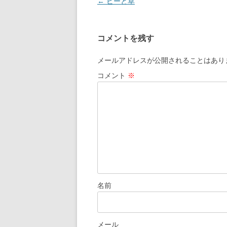
投
←
ビーと草
稿
ナ
コメントを残す
ビ
ゲ
メールアドレスが公開されることはあり
ー
コメント
※
シ
ョ
ン
名前
メール