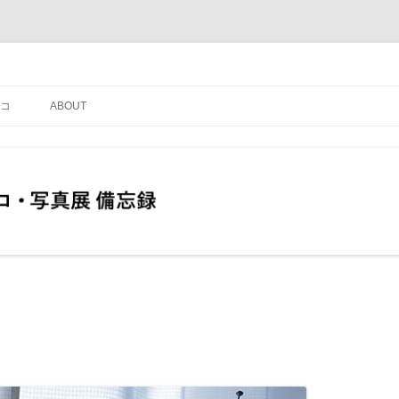
コ
ABOUT