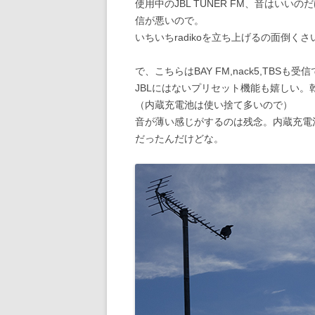
使用中のJBL TUNER FM、音はいいの
信が悪いので。
いちいちradikoを立ち上げるの面倒くさ
で、こちらはBAY FM,nack5,TBSも受
JBLにはないプリセット機能も嬉しい。
（内蔵充電池は使い捨て多いので）
音が薄い感じがするのは残念。内蔵充電池
だったんだけどな。