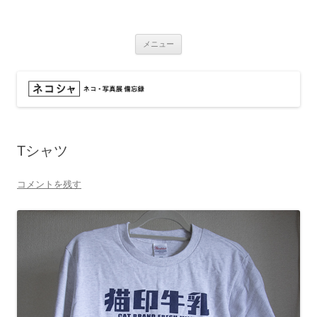
コ
ン
ネコシャ
テ
ネコ・写真展_備忘録
ン
ツ
メニュー
へ
ス
キ
ッ
プ
Tシャツ
コメントを残す