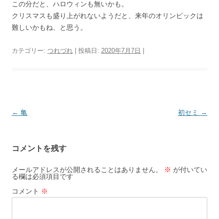
この分だと、ハロウィンも無いかも。
クリスマスも盛り上がれないようだと、来年のオリンピックは
難しいかもね、と思う。
カテゴリー:
つれづれ
| 投稿日:
2020年7月7日
|
投
←
亀
初セミ
→
稿
ナ
コメントを残す
ビ
ゲ
メールアドレスが公開されることはありません。
※
が付いてい
る欄は必須項目です
ー
コメント
※
シ
ョ