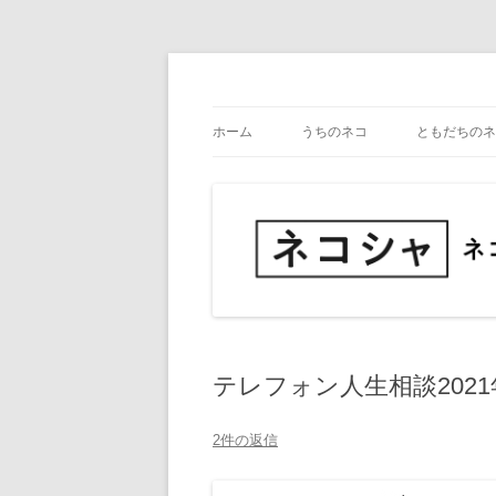
コ
ン
テ
ネコ・写真展_備忘録
ネコシャ
ン
ツ
ホーム
うちのネコ
ともだちのネ
へ
ス
キ
ッ
プ
テレフォン人生相談2021
2件の返信