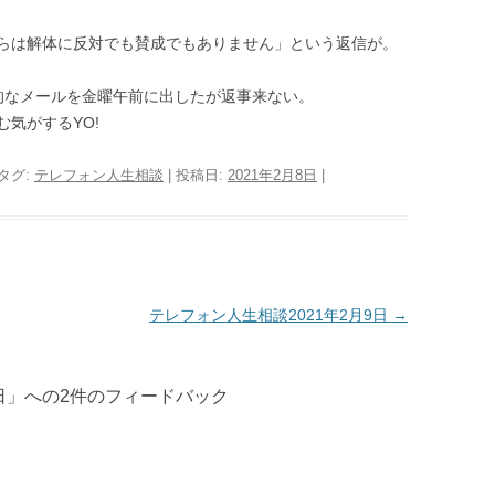
らは解体に反対でも賛成でもありません」という返信が。
的なメールを金曜午前に出したが返事来ない。
気がするYO!
 タグ:
テレフォン人生相談
| 投稿日:
2021年2月8日
|
テレフォン人生相談2021年2月9日
→
日
」への2件のフィードバック