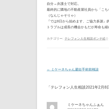
自分→弁護士で対応。
最終的に隣地の不動産屋社員から「こち
（なんじゃそりゃ）
『では8日から始めます、ご協力多謝』
トラブルは成長の機会かもだが寿命も縮む
カテゴリー:
テレフォン人生相談ポンチ絵
|
投
←
ミケーネちゃん避妊手術前検診
稿
ナ
「
テレフォン人生相談2021年2月8
ビ
ゲ
ー
ミケーネちゃんふぁん