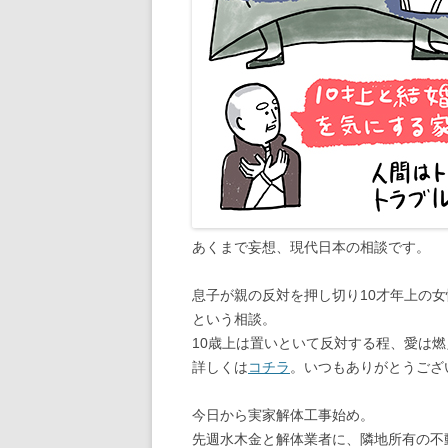
あくまで妄想、現代日本の相談です。
息子が親の反対を押し切り10才年上の
という相談。
10歳上は置いといて反対する程、愛は
詳しくは
コチラ
。いつもありがとうござ
今日から実家解体工事始め。
先週水木金と解体業者に、隣地所有の不