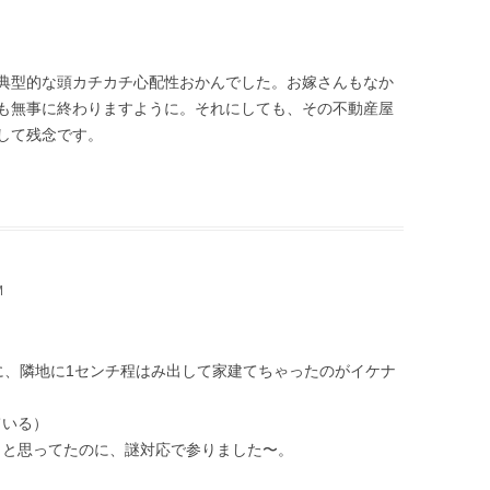
典型的な頭カチカチ心配性おかんでした。お嫁さんもなか
も無事に終わりますように。それにしても、その不動産屋
して残念です。
M
に、隣地に1センチ程はみ出して家建てちゃったのがイケナ
ている）
うと思ってたのに、謎対応で参りました〜。