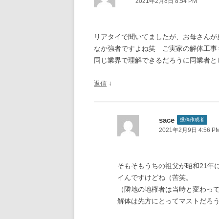
2021年2月8日 8:54 PM
シ
ョ
ン
リアタイで聞いてましたが、お母さんが
なか強者ですよね笑 ご実家の解体工事
同じ業界で理解できるだろうに同業者と
↓
返信
sace
投稿作成者
2021年2月9日 4:56 P
そもそもうちの祖父が昭和21年
イんですけどね（苦笑。
（隣地の地権者は当時と変わっ
解体は先方にとってマストだろ