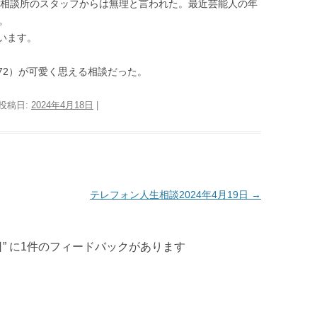
が、相談所のスタッフからは無理と言われた。最近芸能人の年
。
います。
（72）が可愛く思える相談だった。
 投稿日:
2024年4月18日
|
テレフォン人生相談2024年4月19日
→
日
” に1件のフィードバックがあります