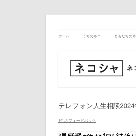
コ
ン
テ
ネコ・写真展_備忘録
ネコシャ
ン
ツ
ホーム
うちのネコ
ともだちのネ
へ
ス
キ
ッ
プ
テレフォン人生相談2024
1件のフィードバック