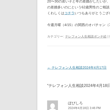
20〜30の若い子と年の差婚がしたい
の差婚多いのにという62歳男性のご相談
くわしくは
コチラ
いつもありがとうござ
今週月曜（4/15）の関西のオバチャン
カテゴリー:
テレフォン人生相談ポンチ絵
|
投
←
テレフォン人生相談2024年4月17日
稿
ナ
“
テレフォン人生相談2024年4月18
ビ
ゲ
ー
ぽぴしろ
2024年4月18日 3:46 PM
シ