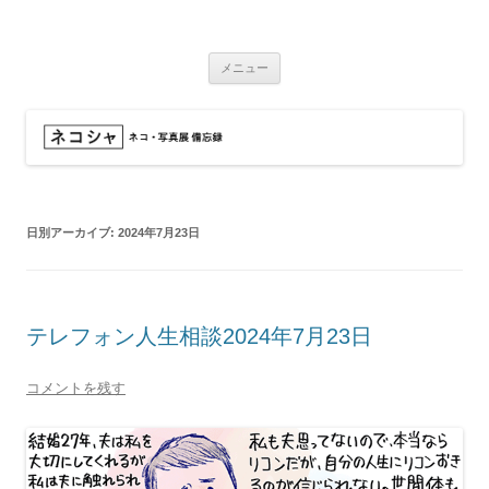
コ
ン
ネコシャ
テ
ネコ・写真展_備忘録
ン
ツ
メニュー
へ
ス
キ
ッ
プ
日別アーカイブ:
2024年7月23日
テレフォン人生相談2024年7月23日
コメントを残す