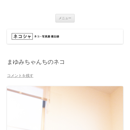
コ
ン
ネコシャ
テ
ネコ・写真展_備忘録
ン
ツ
メニュー
へ
ス
キ
ッ
プ
まゆみちゃんちのネコ
コメントを残す