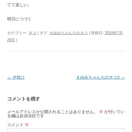
てて楽しい。
明日につづく
カテゴリー:
ネコ
| タグ:
まゆみちゃんちのネコ
| 投稿日:
2018年7月
29日
|
投
←
夕焼け
まゆみちゃんちのネコ2
→
稿
ナ
コメントを残す
ビ
ゲ
メールアドレスが公開されることはありません。
※
が付いてい
る欄は必須項目です
ー
コメント
※
シ