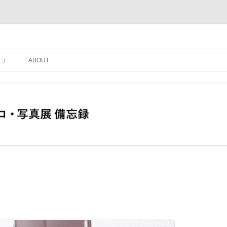
コ
ABOUT