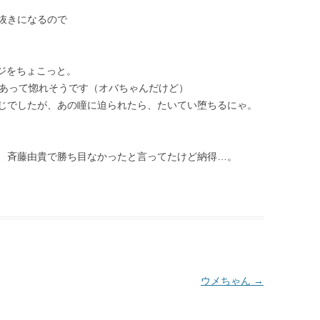
抜きになるので
ージをちょこっと。
があって惚れそうです（オバちゃんだけど）
じでしたが、あの瞳に迫られたら、たいてい堕ちるにゃ。
、斉藤由貴で勝ち目なかったと言ってたけど納得…。
ウメちゃん
→