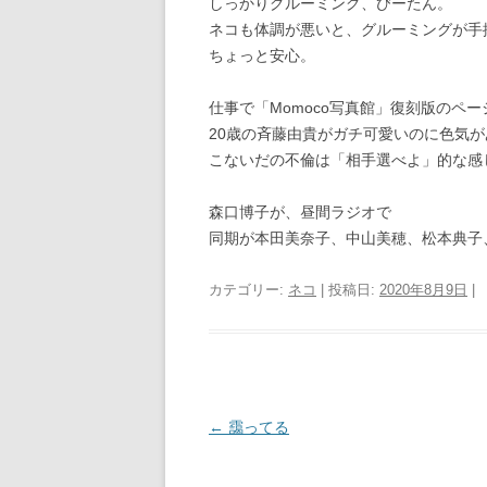
しっかりグルーミング、びーたん。
ネコも体調が悪いと、グルーミングが手
ちょっと安心。
仕事で「Momoco写真館」復刻版のペ
20歳の斉藤由貴がガチ可愛いのに色気
こないだの不倫は「相手選べよ」的な感
森口博子が、昼間ラジオで
同期が本田美奈子、中山美穂、松本典子
カテゴリー:
ネコ
| 投稿日:
2020年8月9日
|
投
←
靄ってる
稿