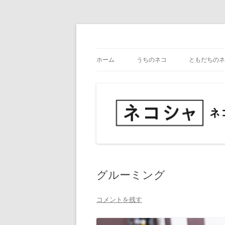
コ
ン
テ
ネコ・写真展_備忘録
ネコシャ
ン
ツ
ホーム
うちのネコ
ともだちのネ
へ
ス
キ
ッ
プ
グルーミング
コメントを残す