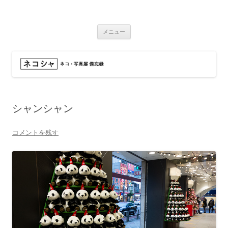
コ
ン
ネコシャ
テ
ネコ・写真展_備忘録
ン
ツ
メニュー
へ
ス
キ
ッ
プ
シャンシャン
コメントを残す