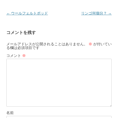
投
←
ウールフェルトポッド
リンゴ何個分？
→
稿
ナ
コメントを残す
ビ
ゲ
メールアドレスが公開されることはありません。
※
が付いてい
る欄は必須項目です
ー
コメント
※
シ
ョ
ン
名前