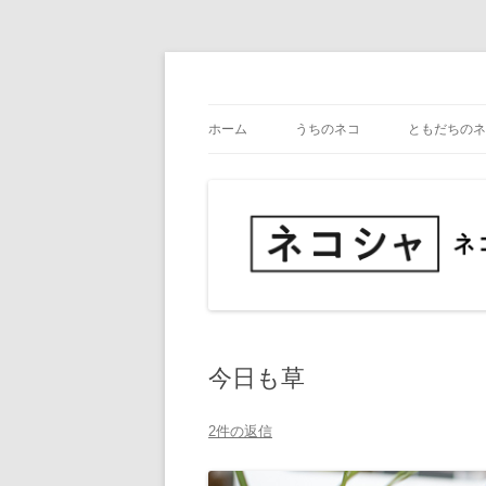
コ
ン
テ
ネコ・写真展_備忘録
ネコシャ
ン
ツ
ホーム
うちのネコ
ともだちのネ
へ
ス
キ
ッ
プ
今日も草
2件の返信