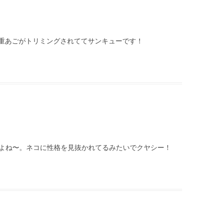
重あごがトリミングされててサンキューです！
すよね〜。ネコに性格を見抜かれてるみたいでクヤシー！