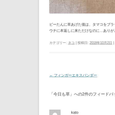
ビーたんに草あげた後は、タマコをブラッ
ウチに本返しに来ただけなのに…ありが
カテゴリー:
ネコ
| 投稿日:
2018年10月2日
|
投
←
フィンガーエキスパンダー
稿
ナ
「
今日も草
」への2件のフィードバ
ビ
ゲ
ー
kato