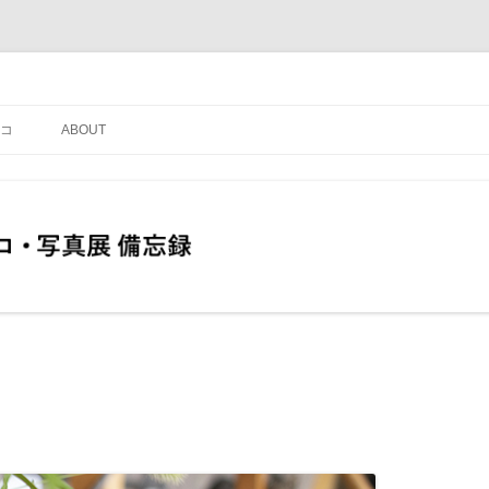
コ
ABOUT