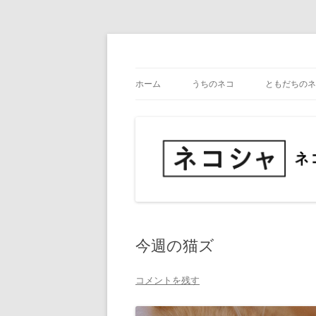
コ
ン
テ
ネコ・写真展_備忘録
ネコシャ
ン
ツ
ホーム
うちのネコ
ともだちのネ
へ
ス
キ
ッ
プ
今週の猫ズ
コメントを残す