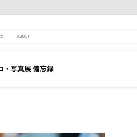
コ
ABOUT