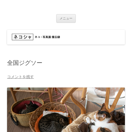
コ
ン
ネコシャ
テ
ネコ・写真展_備忘録
ン
ツ
メニュー
へ
ス
キ
ッ
プ
全国ジグソー
コメントを残す