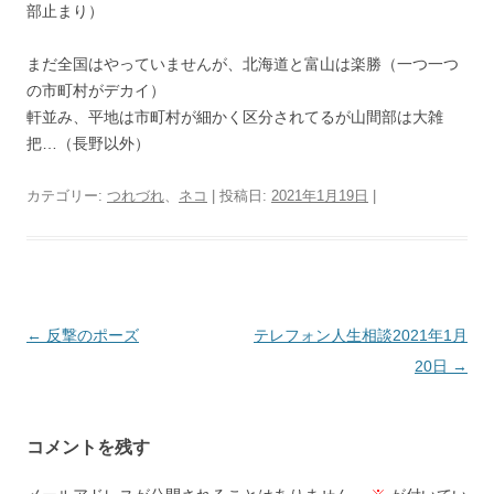
部止まり）
まだ全国はやっていませんが、北海道と富山は楽勝（一つ一つ
の市町村がデカイ）
軒並み、平地は市町村が細かく区分されてるが山間部は大雑
把…（長野以外）
カテゴリー:
つれづれ
、
ネコ
| 投稿日:
2021年1月19日
|
投
←
反撃のポーズ
テレフォン人生相談2021年1月
稿
20日
→
ナ
ビ
コメントを残す
ゲ
ー