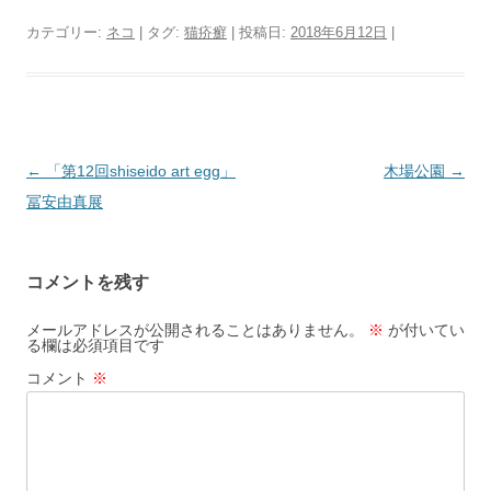
カテゴリー:
ネコ
| タグ:
猫疥癬
| 投稿日:
2018年6月12日
|
投
←
「第12回shiseido art egg」
木場公園
→
稿
冨安由真展
ナ
ビ
コメントを残す
ゲ
ー
メールアドレスが公開されることはありません。
※
が付いてい
る欄は必須項目です
シ
コメント
※
ョ
ン