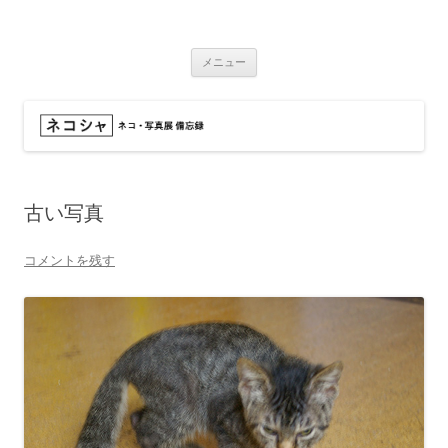
コ
ン
ネコシャ
テ
ネコ・写真展_備忘録
ン
ツ
メニュー
へ
ス
キ
ッ
プ
古い写真
コメントを残す