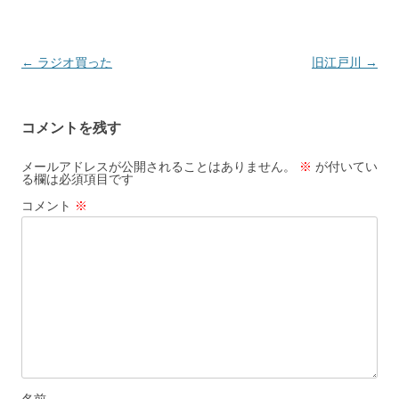
投
←
ラジオ買った
旧江戸川
→
稿
ナ
コメントを残す
ビ
ゲ
メールアドレスが公開されることはありません。
※
が付いてい
る欄は必須項目です
ー
コメント
※
シ
ョ
ン