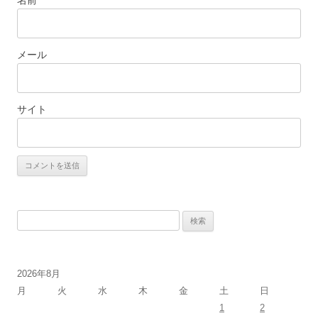
名前
メール
サイト
検
索:
2026年8月
月
火
水
木
金
土
日
1
2