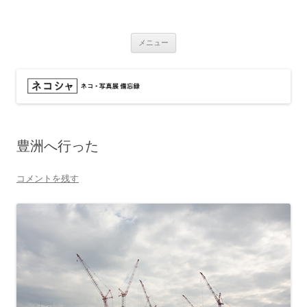
コ
ン
ネコシャ
テ
ネコ・写真展_備忘録
ン
ツ
メニュー
へ
ス
キ
ッ
プ
豊洲へ行った
コメントを残す