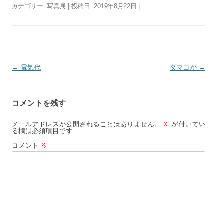
カテゴリー:
写真展
| 投稿日:
2019年8月22日
|
投
←
電気代
タマコが
→
稿
ナ
コメントを残す
ビ
ゲ
メールアドレスが公開されることはありません。
※
が付いてい
る欄は必須項目です
ー
コメント
※
シ
ョ
ン