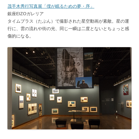
茂手木秀行写真展「僕が眠るための夢・序」
銀座EIZOガレリア
タイムプラス（たぶん）で撮影された星空動画が素敵。星の運
行に、雲の流れや街の光、同じ一瞬は二度とないとちょっと感
傷的になる。