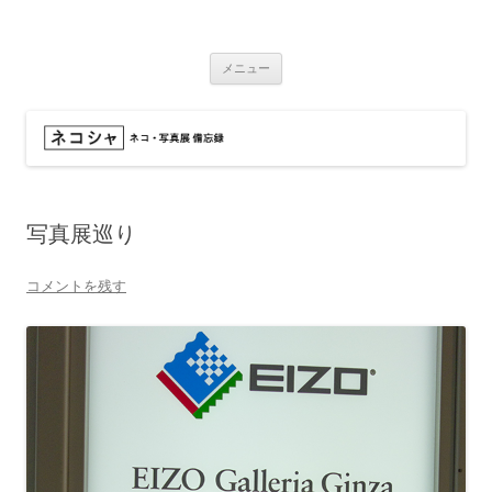
コ
ン
ネコシャ
テ
ネコ・写真展_備忘録
ン
ツ
メニュー
へ
ス
キ
ッ
プ
写真展巡り
コメントを残す