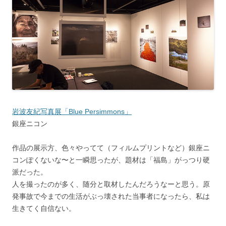
岩波友紀写真展「Blue Persimmons」
銀座ニコン
作品の展示方、色々やってて（フィルムプリントなど）銀座ニ
コンぽくないな〜と一瞬思ったが、題材は「福島」がっつり硬
派だった。
人を撮ったのが多く、随分と取材したんだろうなーと思う。原
発事故で今までの生活がぶっ壊された当事者になったら、私は
生きてく自信ない。