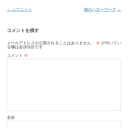
投
←
ふてニャン
猫のハローワーク
→
稿
ナ
コメントを残す
ビ
ゲ
メールアドレスが公開されることはありません。
※
が付いてい
る欄は必須項目です
ー
コメント
※
シ
ョ
ン
名前