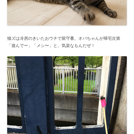
猫ズは冷房のきいたおウチで留守番。オバちゃんが帰宅次第
「遊んでー」「メシ〜」と。気楽なもんだぜ！