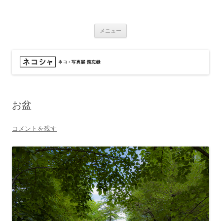
コ
ン
ネコシャ
テ
ネコ・写真展_備忘録
ン
ツ
メニュー
へ
ス
キ
ッ
プ
お盆
コメントを残す