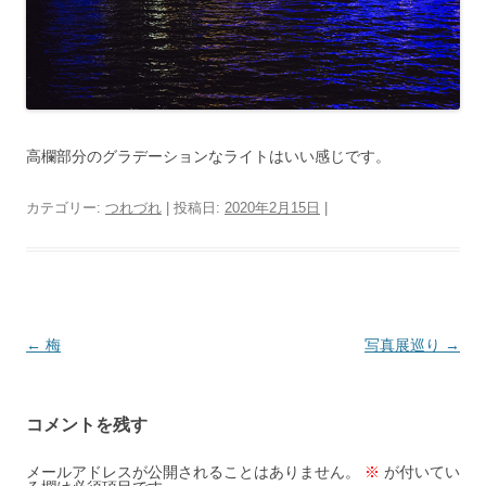
高欄部分のグラデーションなライトはいい感じです。
カテゴリー:
つれづれ
| 投稿日:
2020年2月15日
|
投
←
梅
写真展巡り
→
稿
ナ
コメントを残す
ビ
ゲ
メールアドレスが公開されることはありません。
※
が付いてい