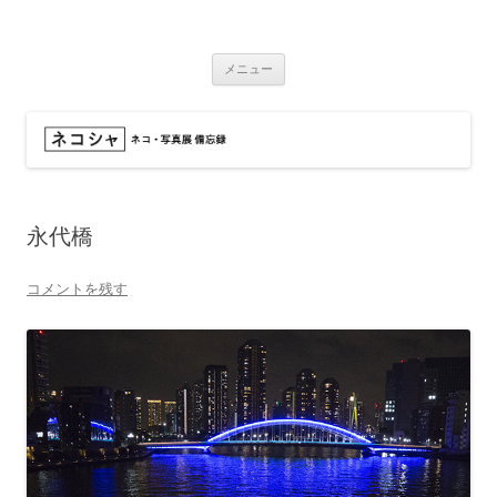
コ
ン
ネコシャ
テ
ネコ・写真展_備忘録
ン
ツ
メニュー
へ
ス
キ
ッ
プ
永代橋
コメントを残す