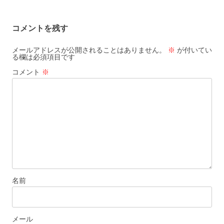
稿
ナ
コメントを残す
ビ
ゲ
メールアドレスが公開されることはありません。
※
が付いてい
る欄は必須項目です
ー
コメント
※
シ
ョ
ン
名前
メール