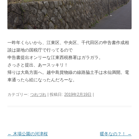
一昨年くらいから、江東区、中央区、千代田区の申告書作成相
談は築地の国税庁で行ってるので
申告書提出オンリーな江東西税務署はガラガラ。
さっさと提出、あースッキリ！
帰りは大島方面へ。越中島貨物線の線路脇土手は水仙満開。電
車通ったら絵になったんだろーな。
カテゴリー:
つれづれ
| 投稿日:
2019年2月19日
|
投
←
木場公園の河津桜
暖冬なの？！
→