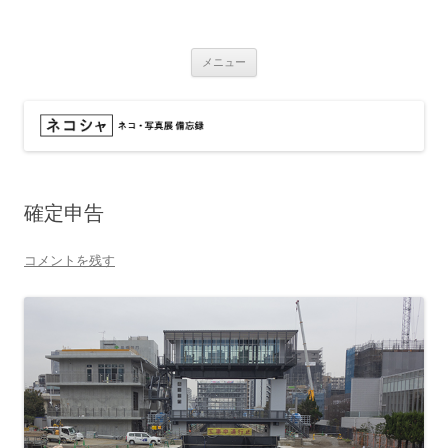
コ
ン
ネコシャ
テ
ネコ・写真展_備忘録
ン
ツ
メニュー
へ
ス
キ
ッ
プ
確定申告
コメントを残す