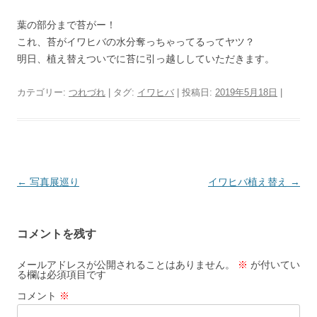
葉の部分まで苔がー！
これ、苔がイワヒバの水分奪っちゃってるってヤツ？
明日、植え替えついでに苔に引っ越ししていただきます。
カテゴリー:
つれづれ
| タグ:
イワヒバ
| 投稿日:
2019年5月18日
|
投
←
写真展巡り
イワヒバ植え替え
→
稿
ナ
コメントを残す
ビ
ゲ
メールアドレスが公開されることはありません。
※
が付いてい
る欄は必須項目です
ー
コメント
※
シ