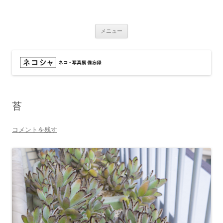
コ
ン
ネコシャ
テ
ネコ・写真展_備忘録
ン
ツ
メニュー
へ
ス
キ
ッ
プ
苔
コメントを残す