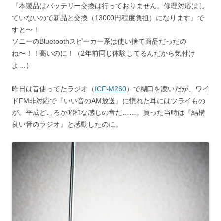
『本製品はバッテリー交換は行っておりません。修理対応はし
ていないので新品と交換（13000円程度負担）になります』で
すと〜！
ソニーのBluetoothスピーカー系は使い捨て商品だったの
ね〜！！高いのに！（2年前同じ体験してるんだから気付け
よ…）
昨日は昔使ってたラジオ（
ICF-M260
）で糊口を凌いだが、ワイ
ドFM非対応で『いい音のAM放送』に慣れた耳にはツライもの
が。平成どころか昭和な感じの音だ……。買った当時は『結構
良い音のラジオ』と感動したのに。