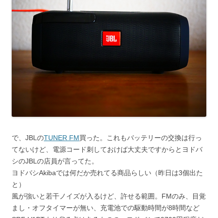
で、JBLの
TUNER FM
買った。これもバッテリーの交換は行っ
てないけど、電源コード刺しておけば大丈夫ですからとヨドバ
シのJBLの店員が言ってた。
ヨドバシAkibaでは何だか売れてる商品らしい（昨日は3個出た
と）
風が強いと若干ノイズが入るけど、許せる範囲。FMのみ、目覚
まし・オフタイマーが無い、充電池での駆動時間が8時間など