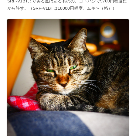
SRF-V1BTより劣る点はあるものの、ヨドバシで9700円程度だ
から許す。（SRF-V1BTは18000円程度、ムキ〜（怒））