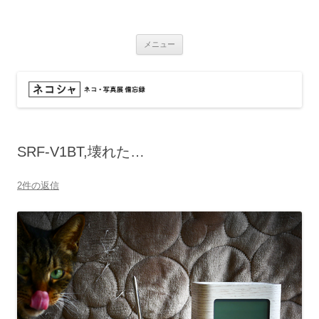
コ
ン
ネコシャ
テ
ネコ・写真展_備忘録
ン
ツ
メニュー
へ
ス
キ
ッ
プ
SRF-V1BT,壊れた…
2件の返信