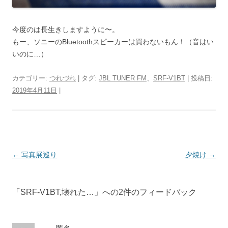
今度のは長生きしますように〜。
もー、ソニーのBluetoothスピーカーは買わないもん！（音はい
いのに…）
カテゴリー:
つれづれ
| タグ:
JBL TUNER FM
、
SRF-V1BT
| 投稿日:
2019年4月11日
|
投
←
写真展巡り
夕焼け
→
稿
ナ
「
SRF-V1BT,壊れた…
」への2件のフィードバック
ビ
ゲ
ー