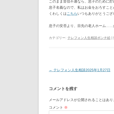
このまま音信不通なら、息子のために貯め
息子名義なので、私はお金をおろすこと
くわしくは
こちら
いつもありがとうござ
息子の安否より、目先の老人ホーム……
カテゴリー:
テレフォン人生相談ポンチ絵
|
投
←
テレフォン人生相談2025年1月27日
稿
ナ
コメントを残す
ビ
ゲ
メールアドレスが公開されることはあり
ー
コメント
※
シ