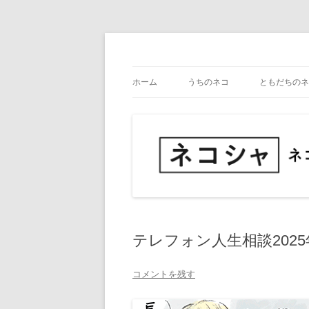
コ
ン
テ
ネコ・写真展_備忘録
ネコシャ
ン
ツ
ホーム
うちのネコ
ともだちのネ
へ
ス
キ
ッ
プ
テレフォン人生相談2025
コメントを残す