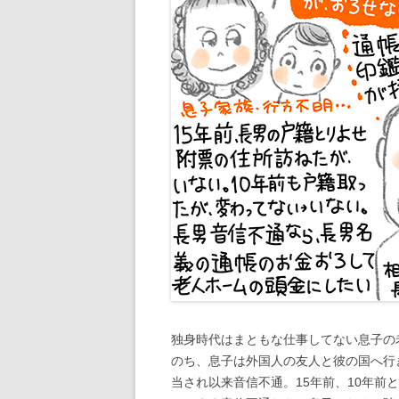
独身時代はまともな仕事してない息子の
のち、息子は外国人の友人と彼の国へ行
当され以来音信不通。15年前、10年