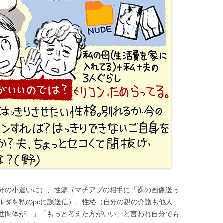
分の小遣いに）、性癖（マチアプの相手に「裸の画像送っ
ルダを私のpcに誤送信）、性格（自分の親の介護も他人
世間体が…」「もっと考えた方がいい」と言われ自分でも