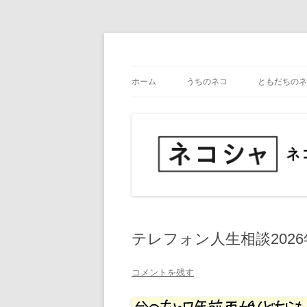
コ
ン
テ
ネコ・写真展_備忘録
ネコシャ
ン
ツ
ホーム
うちのネコ
ともだちのネ
へ
ス
キ
ッ
プ
テレフォン人生相談2026
コメントを残す