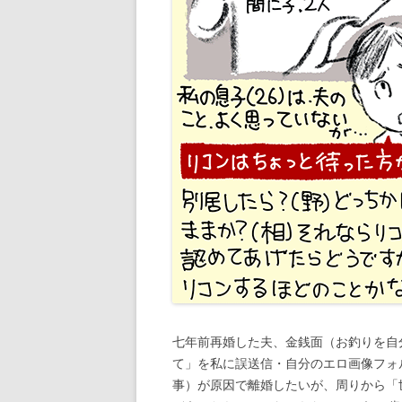
七年前再婚した夫、金銭面（お釣りを自
て」を私に誤送信・自分のエロ画像フォ
事）が原因で離婚したいが、周りから「