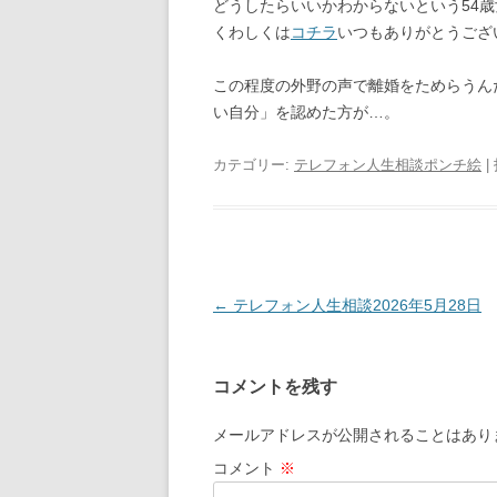
どうしたらいいかわからないという54
くわしくは
コチラ
いつもありがとうござ
この程度の外野の声で離婚をためらうん
い自分」を認めた方が…。
カテゴリー:
テレフォン人生相談ポンチ絵
|
投
←
テレフォン人生相談2026年5月28日
稿
ナ
コメントを残す
ビ
ゲ
メールアドレスが公開されることはあり
ー
コメント
※
シ