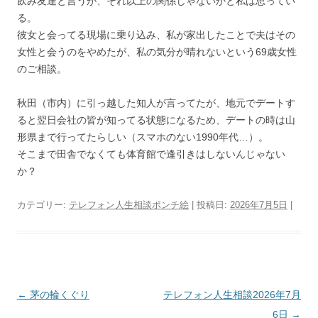
飲み友達と言うが、それ以上の関係じゃないかと私は思ってい
る。
彼女と会ってる現場に乗り込み、私が家出したことで夫はその
女性と会うのをやめたが、私の気分が晴れないという69歳女性
のご相談。
秋田（市内）に引っ越した知人が言ってたが、地元でデートす
ると翌日会社の皆が知ってる状態になるため、デートの時は山
形県まで行ってたらしい（スマホのない1990年代…）。
そこまで田舎でなくても体育館で逢引きはしないんじゃない
か？
カテゴリー:
テレフォン人生相談ポンチ絵
| 投稿日:
2026年7月5日
|
投
←
茅の輪くぐり
テレフォン人生相談2026年7月
稿
6日
→