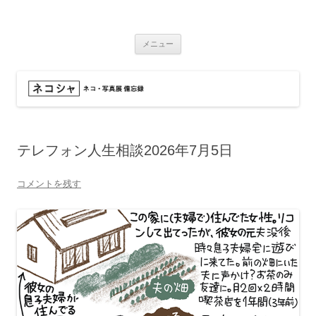
コ
ン
ネコシャ
テ
ネコ・写真展_備忘録
ン
ツ
メニュー
へ
ス
キ
ッ
プ
テレフォン人生相談2026年7月5日
コメントを残す