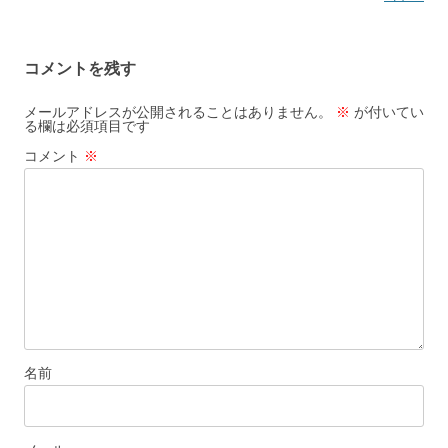
ナ
ビ
コメントを残す
ゲ
ー
メールアドレスが公開されることはありません。
※
が付いてい
る欄は必須項目です
シ
コメント
※
ョ
ン
名前