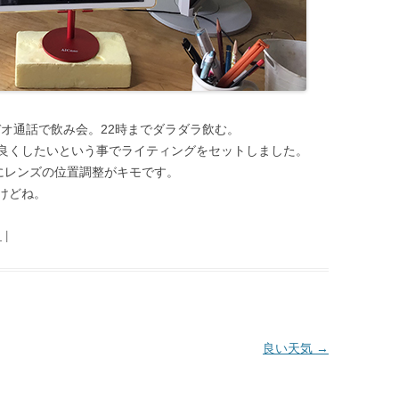
ビデオ通話で飲み会。22時までダラダラ飲む。
良くしたいという事でライティングをセットしました。
にレンズの位置調整がキモです。
けどね。
日
|
良い天気
→