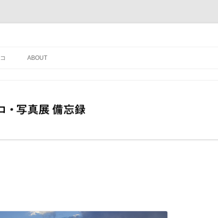
コ
ABOUT