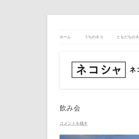
コ
ン
テ
ネコ・写真展_備忘録
ネコシャ
ン
ツ
ホーム
うちのネコ
ともだちのネ
へ
ス
キ
ッ
プ
飲み会
コメントを残す