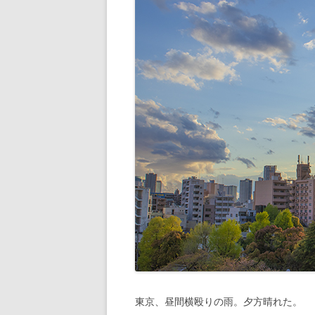
東京、昼間横殴りの雨。夕方晴れた。