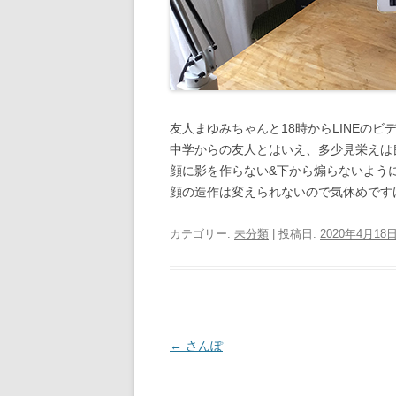
友人まゆみちゃんと18時からLINEの
中学からの友人とはいえ、多少見栄えは
顔に影を作らない&下から煽らないよう
顔の造作は変えられないので気休めです
カテゴリー:
未分類
| 投稿日:
2020年4月18
投
←
さんぽ
稿
ナ