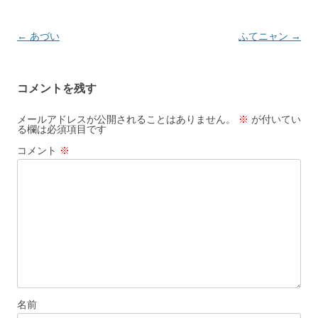
投
←
あづい
ふてニャン
→
稿
ナ
コメントを残す
ビ
ゲ
メールアドレスが公開されることはありません。
※
が付いてい
る欄は必須項目です
ー
コメント
※
シ
ョ
ン
名前