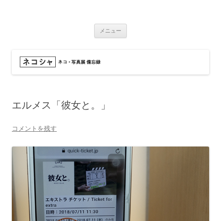
コ
ン
ネコシャ
テ
ネコ・写真展_備忘録
ン
ツ
メニュー
へ
ス
キ
ッ
プ
エルメス「彼女と。」
コメントを残す