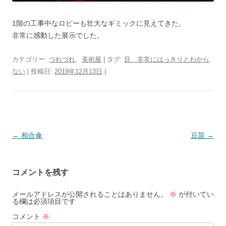
1階の工事中なロビーも壮大なギミックに見えてきた。
非常に感動した展示でした。
カテゴリー:
つれづれ
、
美術展
| タグ:
目 非常にはっきりとわから
ない
| 投稿日:
2019年12月13日
|
投
←
相合傘
豆苗
→
稿
ナ
コメントを残す
ビ
ゲ
メールアドレスが公開されることはありません。
※
が付いてい
る欄は必須項目です
ー
コメント
※
シ