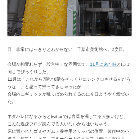
目 非常にはっきりとわからない 千葉市美術館へ。2度目。
会場が相変わらず「設営中」な雰囲気で、
11月に来た時
とほぼ
同じでびっくりした。
11月は「これから7階と8階をそっくりにシンクロさせるんだろ
うな…」と思って帰ってきちゃったが
会場内にギミックが散りばめられてるのに今日ようやく気づい
た。
ネタバレになるからとtwitterでは言葉を濁してる人多いけど、
こんな過疎ブログ読んでる人いないから吐いちゃう。
床に置かれたゴミやガムテ養生用スリッパの位置、製作中の小
道具、何気ないメモ、ブルーシートの汚れ等（他にも沢山あ