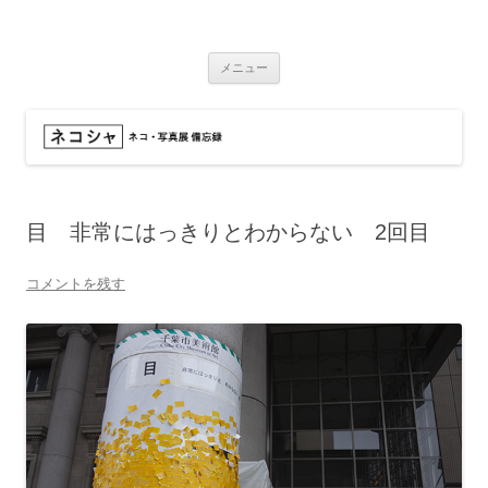
コ
ン
ネコシャ
テ
ネコ・写真展_備忘録
ン
ツ
メニュー
へ
ス
キ
ッ
プ
目 非常にはっきりとわからない 2回目
コメントを残す