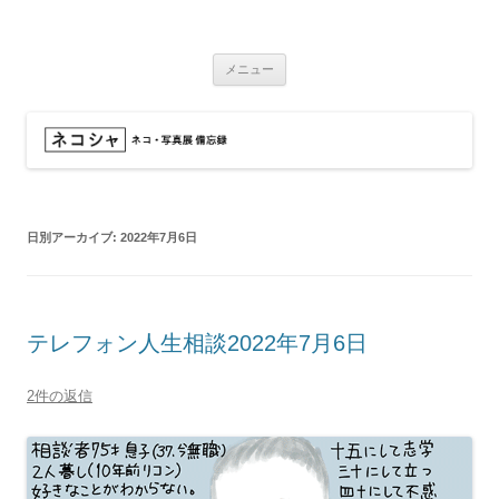
コ
ン
ネコシャ
テ
ネコ・写真展_備忘録
ン
ツ
メニュー
へ
ス
キ
ッ
プ
日別アーカイブ:
2022年7月6日
テレフォン人生相談2022年7月6日
2件の返信