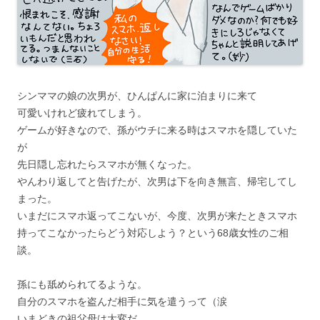
シンママの娘の次男が、ひんぱんに家に泊まりに来て
可愛いけれど疲れてしまう。
ゲームが好きなので、孫がウチに来る時はスマホを隠していた
が
先日隠し忘れたらスマホが無くなった。
やんわり返してと告げたが、次男は下を向き無言、帰宅してし
まった。
いまだにスマホ返ってこないが、今度、次男が来たときスマホ
持ってこなかったらどう対応しよう？という68歳女性のご相
談。
孫にも舐められてるような。
自分のスマホを盗んだ相手に気を遣うって（涙
いまどきの祖父母は大変だ。