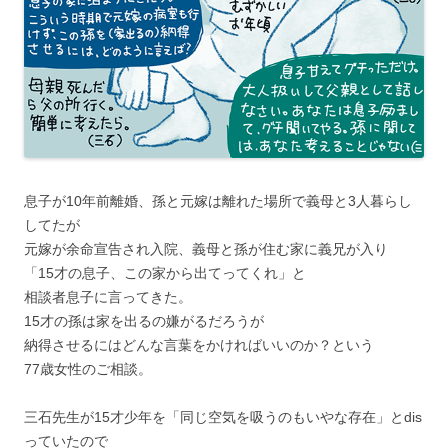
息子が10年前離婚、孫と元嫁は離れた場所で義母と3人暮らし
してたが
元嫁が余命宣告され入院、義母と孫が住む家に義兄が入り
「15才の息子、この家から出てってくれ」と
相談者息子に言ってきた。
15才の孫は家を出るの嫌がるだろうが
納得させるにはどんな言葉をかければいいのか？という
77歳女性のご相談。
三石先生が15才少年を「同じ空気を吸うのもいやな存在」とdis
っていたので