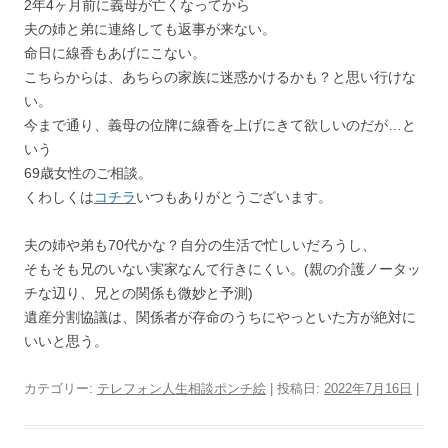
2年4ヶ月前に義母が亡くなってから
夫の姉と弟に連絡しても返事が来ない。
命日に線香もあげにこない。
こちらからは、あちらの家族に迷惑かけるかも？と思い行けな
い。
今まで通り、義母の位牌に線香を上げにきて欲しいのだが…と
いう
69歳女性のご相談。
くわしくは
コチラ
いつもありがとうございます。
夫の姉や弟も70代かな？自分の生活で忙しいだろうし、
そもそも兄のいない実家なんて行きにくい。(親の介護ノータッ
チな辺り、兄との関係も微妙と予測)
遺産分割協議は、関係者が存命のうちにやっといた方が絶対に
いいと思う。
カテゴリー:
テレフォン人生相談ポンチ絵
| 投稿日:
2022年7月16日
|