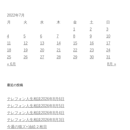
ビ
ゲ
2022年7月
ー
月
火
水
木
金
土
日
シ
1
2
3
ョ
4
5
6
7
8
9
10
ン
11
12
13
14
15
16
17
18
19
20
21
22
23
24
25
26
27
28
29
30
31
« 6月
8月 »
最近の投稿
テレフォン人生相談2026年8月6日
テレフォン人生相談2026年8月5日
テレフォン人生相談2026年8月4日
テレフォン人生相談2026年8月3日
今週の猫ズ+油絵２枚目