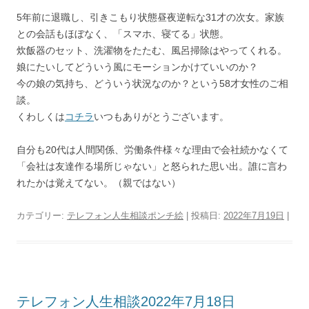
5年前に退職し、引きこもり状態昼夜逆転な31才の次女。家族
との会話もほぼなく、「スマホ、寝てる」状態。
炊飯器のセット、洗濯物をたたむ、風呂掃除はやってくれる。
娘にたいしてどういう風にモーションかけていいのか？
今の娘の気持ち、どういう状況なのか？という58才女性のご相
談。
くわしくは
コチラ
いつもありがとうございます。
自分も20代は人間関係、労働条件様々な理由で会社続かなくて
「会社は友達作る場所じゃない」と怒られた思い出。誰に言わ
れたかは覚えてない。（親ではない）
カテゴリー:
テレフォン人生相談ポンチ絵
| 投稿日:
2022年7月19日
|
テレフォン人生相談2022年7月18日