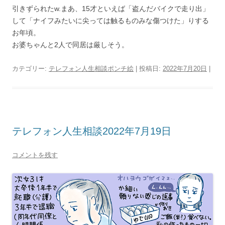
引きずられたw.まあ、15才といえば「盗んだバイクで走り出」
して「ナイフみたいに尖っては触るものみな傷つけた」りする
お年頃。
お婆ちゃんと2人で同居は厳しそう。
カテゴリー:
テレフォン人生相談ポンチ絵
| 投稿日:
2022年7月20日
|
テレフォン人生相談2022年7月19日
コメントを残す