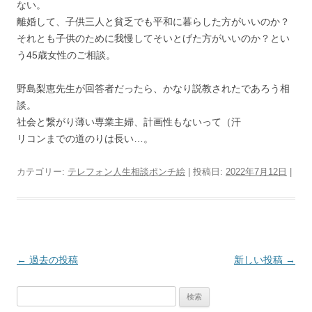
ない。
離婚して、子供三人と貧乏でも平和に暮らした方がいいのか？
それとも子供のために我慢してそいとげた方がいいのか？とい
う45歳女性のご相談。
野島梨恵先生が回答者だったら、かなり説教されたであろう相
談。
社会と繋がり薄い専業主婦、計画性もないって（汗
リコンまでの道のりは長い…。
カテゴリー:
テレフォン人生相談ポンチ絵
| 投稿日:
2022年7月12日
|
投
←
過去の投稿
新しい投稿
→
稿
検
ナ
索: