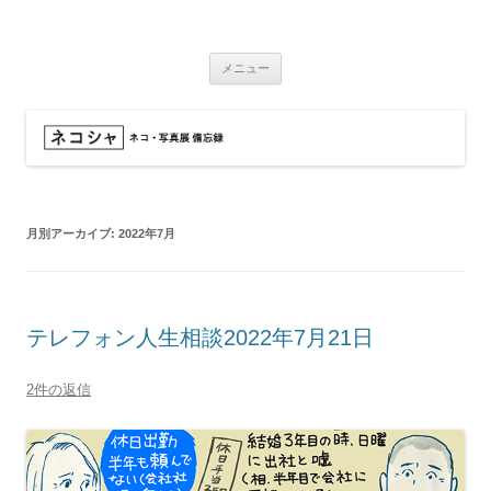
コ
ン
ネコシャ
テ
ネコ・写真展_備忘録
ン
ツ
メニュー
へ
ス
キ
ッ
プ
月別アーカイブ:
2022年7月
テレフォン人生相談2022年7月21日
2件の返信