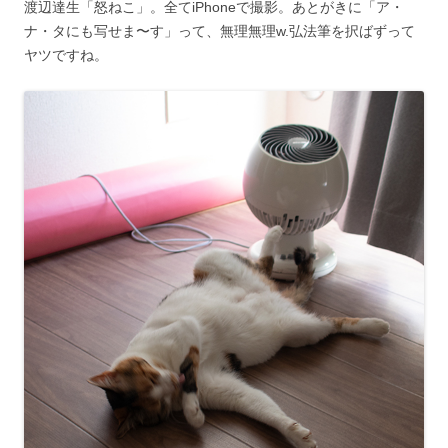
渡辺達生「怒ねこ」。全てiPhoneで撮影。あとがきに「ア・
ナ・タにも写せま〜す」って、無理無理w.弘法筆を択ばずって
ヤツですね。