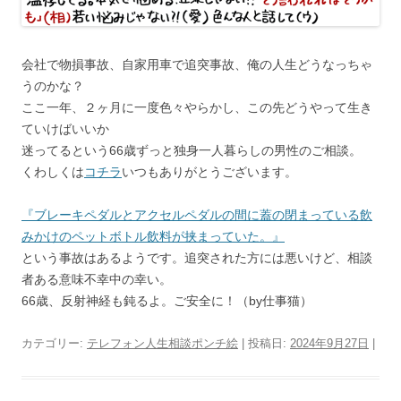
会社で物損事故、自家用車で追突事故、俺の人生どうなっちゃ
うのかな？
ここ一年、２ヶ月に一度色々やらかし、この先どうやって生き
ていけばいいか
迷ってるという66歳ずっと独身一人暮らしの男性のご相談。
くわしくは
コチラ
いつもありがとうございます。
『ブレーキペダルとアクセルペダルの間に蓋の閉まっている飲
みかけのペットボトル飲料が挟まっていた。』
という事故はあるようです。追突された方には悪いけど、相談
者ある意味不幸中の幸い。
66歳、反射神経も鈍るよ。ご安全に！（by仕事猫）
カテゴリー:
テレフォン人生相談ポンチ絵
| 投稿日:
2024年9月27日
|