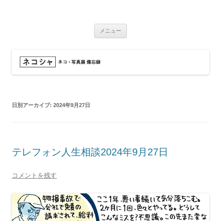
コ
ン
ネコシャ
テ
ネコ・写真展_備忘録
ン
ツ
メニュー
へ
ス
キ
ッ
プ
日別アーカイブ:
2024年9月27日
テレフォン人生相談2024年9月27日
コメントを残す