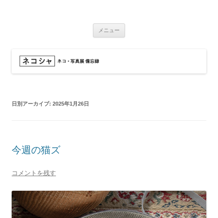
コ
ン
ネコシャ
テ
ネコ・写真展_備忘録
ン
ツ
メニュー
へ
ス
キ
ッ
プ
日別アーカイブ:
2025年1月26日
今週の猫ズ
コメントを残す