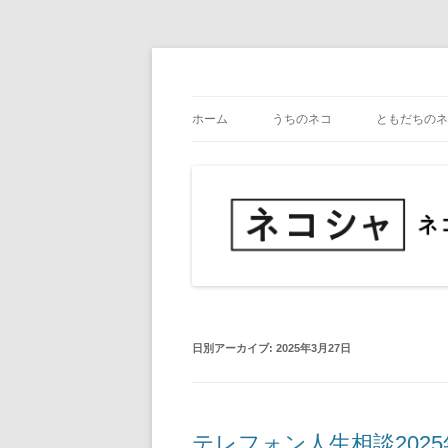
コ
ン
テ
ネコ・写真展_備忘録
ネコシャ
ン
ツ
ホーム
うちのネコ
ともだちのネ
へ
ス
キ
ッ
プ
日別アーカイブ:
2025年3月27日
テレフォン人生相談2025