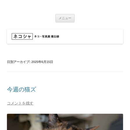
コ
ン
ネコシャ
テ
ネコ・写真展_備忘録
ン
ツ
メニュー
へ
ス
キ
ッ
プ
日別アーカイブ:
2025年6月15日
今週の猫ズ
コメントを残す