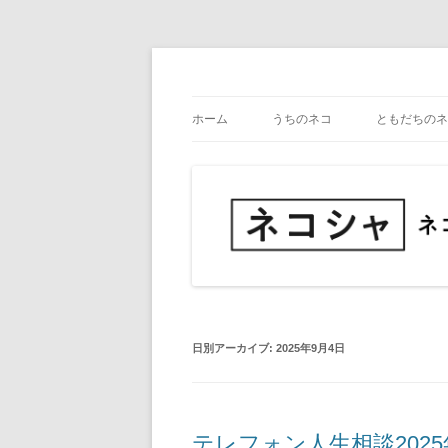
コ
ン
テ
ネコ・写真展_備忘録
ネコシャ
ン
ツ
ホーム
うちのネコ
ともだちのネ
へ
ス
キ
ッ
プ
日別アーカイブ:
2025年9月4日
テレフォン人生相談2025