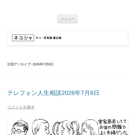
コ
ン
ネコシャ
テ
ネコ・写真展_備忘録
ン
ツ
メニュー
へ
ス
キ
ッ
プ
日別アーカイブ:
2026年7月8日
テレフォン人生相談2026年7月8日
コメントを残す