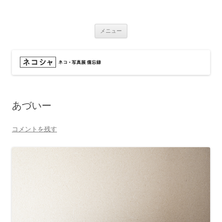
コ
ン
ネコシャ
テ
ネコ・写真展_備忘録
ン
ツ
メニュー
へ
ス
キ
ッ
プ
あづいー
コメントを残す