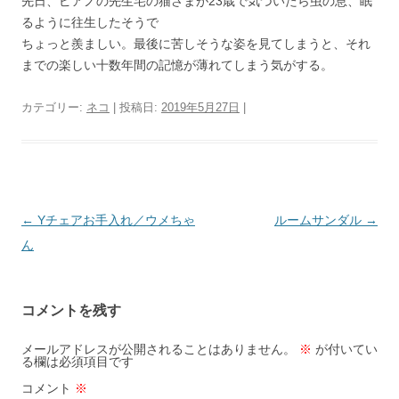
先日、ピアノの先生宅の猫さまが23歳で気づいたら虫の息、眠
るように往生したそうで
ちょっと羨ましい。最後に苦しそうな姿を見てしまうと、それ
までの楽しい十数年間の記憶が薄れてしまう気がする。
カテゴリー:
ネコ
| 投稿日:
2019年5月27日
|
投
←
Yチェアお手入れ／ウメちゃ
ルームサンダル
→
稿
ん
ナ
ビ
コメントを残す
ゲ
ー
メールアドレスが公開されることはありません。
※
が付いてい
る欄は必須項目です
シ
コメント
※
ョ